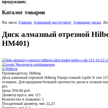
продукции;
Каталог товаров
Вы здесь:
Главная
Алмазный инструмент
Алмазные диски
Ди
Диск алмазный отрезной Hilbe
HM401
)
Увеличить изображение
Производитель:
Hilberg
Диск алмазный отрезной Hilberg Ультра тонкий турбо X тип 11
толщине. Для придания большей прочности диска к осевым наг
рез.
Цена:
950.00 руб.
Диаметр круга, мм
:
115
Количество в упаковке
:
1
Посадочный диаметр, мм
:
22,23
Толщина, мм
:
1,2