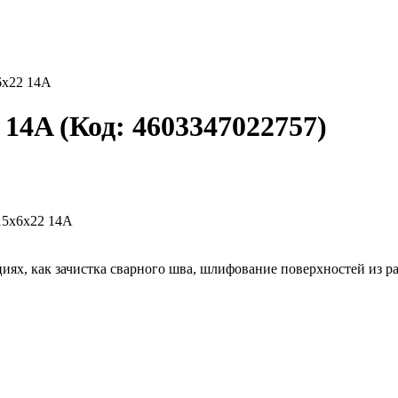
6х22 14A
2 14A
(Код:
4603347022757
)
циях, как зачистка сварного шва, шлифование поверхностей из р