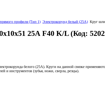
рямого профиля (Тип 1)
Электрокорунд белый (25А)
Круг шли
0х10х51 25А F40 K/L
(Код:
5202
ектрокорунда белого (25А). Круги на данной связке применяютс
й и инструментов (зубья, ножи, сверла, резцы).