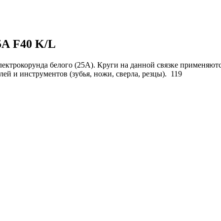
5А F40 K/L
ектрокорунда белого (25А). Круги на данной связке применяютс
й и инструментов (зубья, ножи, сверла, резцы).
119