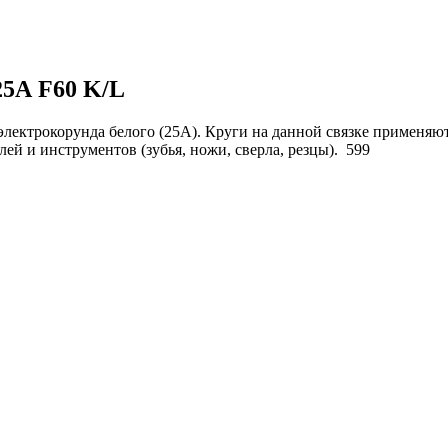
25А F60 K/L
лектрокорунда белого (25А). Круги на данной связке применяют
й и инструментов (зубья, ножи, сверла, резцы).
599