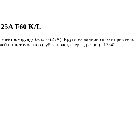
 25А F60 K/L
электрокорунда белого (25А). Круги на данной связке применяю
й и инструментов (зубья, ножи, сверла, резцы).
17342