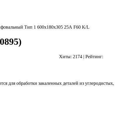
фовальный Тип 1 600х180х305 25А F60 K/L
0895
)
Хиты:
2174
|
Рейтинг:
тся для обработки закаленных деталей из углеродистых,